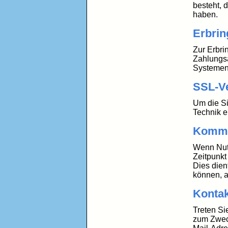
besteht, 
haben.
Erbrin
Zur Erbri
Zahlungsa
Systemen 
SSL-V
Um die Si
Technik e
Komme
Wenn Nut
Zeitpunkt
Dies dien
können, a
Kontak
Treten Si
zum Zweck