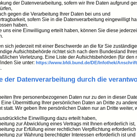
kung der Datenverarbeitung, sofern wir Ihre Daten aufgrund gese
ürfen,
ch gegen die Verarbeitung Ihrer Daten bei uns und
tragbarkeit, sofern Sie in die Datenverarbeitung eingewilligt h
ossen haben.
e uns eine Einwilligung erteilt haben, können Sie diese jederzei
n.
n sich jederzeit mit einer Beschwerde an die für Sie zuständi
ändige Aufsichtsbehörde richtet sich nach dem Bundesland Ihres
ßlichen Verletzung. Eine Liste der Aufsichtsbehörden (für den n
finden Sie unter:
https://www.bfdi.bund.de/DE/Infothek/Anschrift
l
.
 der Datenverarbeitung durch die verantwor
beiten Ihre personenbezogenen Daten nur zu den in dieser Da
Eine Übermittlung Ihrer persönlichen Daten an Dritte zu ande
ht statt. Wir geben Ihre persönlichen Daten nur an Dritte weiter,
ausdrückliche Einwilligung dazu erteilt haben,
beitung zur Abwicklung eines Vertrags mit Ihnen erforderlich ist,
eitung zur Erfüllung einer rechtlichen Verpflichtung erforderlich 
beitung zur Wahrung berechtigter Interessen erforderlich ist u