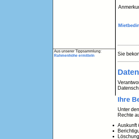
Anmerku
Mietbedi
Aus unserer Tippsammlung:
Sie beko
Rahmenhöhe ermitteln
Daten
Verantwor
Datensch
Ihre B
Unter den
Rechte a
Auskunft 
Berichtig
Löschung 