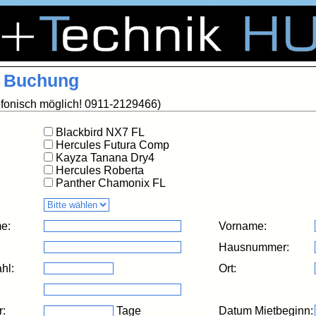
Rad + Technik HUTZLER, das Fahrradfachgeschäft in Nürnberg Erlenstegen
lenstegen, sowie das Fahrradgeschäft oder auch Fahrradgeschaeft mit vielen Bike. Es gibt den Bikeshop bzw. den Bikeladen mit Bicycle in Mögeldorf / Moegeldorf. Hutzlers Fahrradladen reparieren und repariert in Nuernberg und Erlangen sowie im Großraum Nürnberg mit sehr gutem
e Buchung
efonisch möglich! 0911-2129466)
Blackbird NX7 FL
Hercules Futura Comp
Kayza Tanana Dry4
Hercules Roberta
Panther Chamonix FL
e:
Vorname:
Hausnummer:
hl:
Ort:
r:
Tage
Datum Mietbeginn: