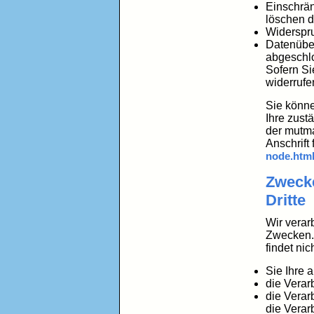
Einschrän
löschen d
Widerspru
Datenüber
abgeschl
Sofern Si
widerrufe
Sie könne
Ihre zust
der mutma
Anschrift 
node.htm
Zwecke
Dritte
Wir verar
Zwecken. 
findet nic
Sie Ihre 
die Verar
die Verarb
die Verar