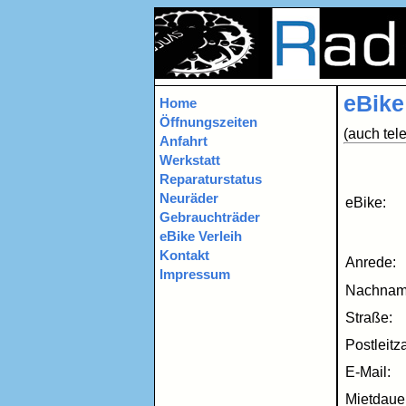
unser Fahrrad in Nürnberg und Er
eBik
Home
Öffnungszeiten
(auch tel
Anfahrt
Werkstatt
Reparaturstatus
Neuräder
eBike:
Gebrauchträder
eBike Verleih
Kontakt
Anrede:
Impressum
Nachnam
Straße:
Postleitza
E-Mail:
Mietdaue