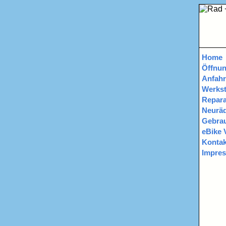
Home
Öffnun
Anfahr
Werkst
Repara
Neurä
Gebrau
eBike 
Kontak
Impre